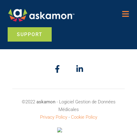
SUPPORT
©2022
askamon
- Logiciel Gestion de Données
Médicales
Privacy Policy
-
Cookie Policy