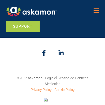
SUPPORT
©2022
askamon
- Logiciel Gestion de Données
Médicales
Privacy Policy
-
Cookie Policy