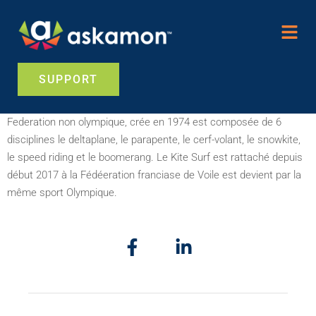
SUPPORT
Federation non olympique, crée en 1974 est composée de 6
disciplines le deltaplane, le parapente, le cerf-volant, le snowkite,
le speed riding et le boomerang. Le Kite Surf est rattaché depuis
début 2017 à la Fédéeration franciase de Voile est devient par la
même sport Olympique.