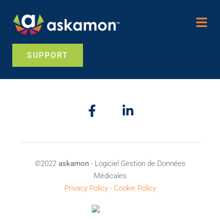
SUPPORT
©2022
askamon
- Logiciel Gestion de Données
Médicales
Privacy Policy
-
Cookie Policy