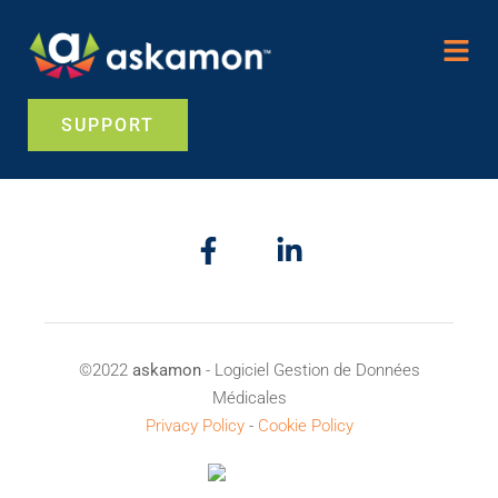
SUPPORT
©2022
askamon
- Logiciel Gestion de Données
Médicales
Privacy Policy
-
Cookie Policy