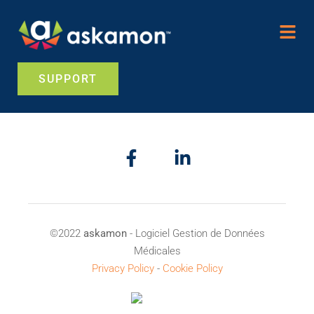
SUPPORT
©2022
askamon
- Logiciel Gestion de Données
Médicales
Privacy Policy
-
Cookie Policy