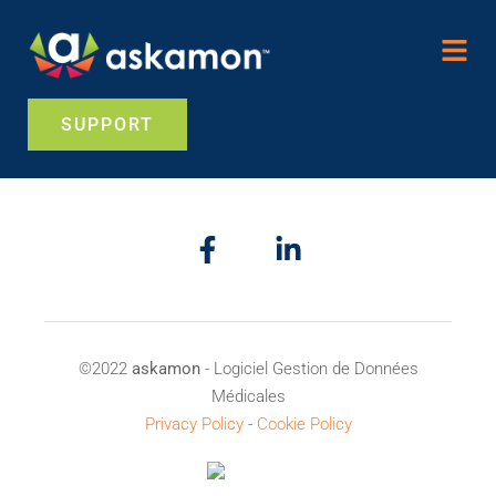
SUPPORT
©2022
askamon
- Logiciel Gestion de Données
Médicales
Privacy Policy
-
Cookie Policy